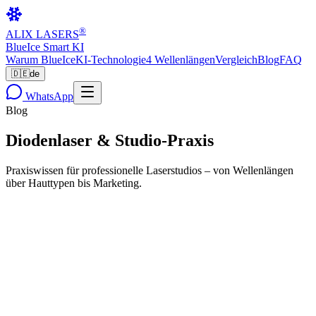
®
ALIX LASERS
BlueIce Smart KI
Warum BlueIce
KI-Technologie
4 Wellenlängen
Vergleich
Blog
FAQ
🇩🇪
de
WhatsApp
Blog
Diodenlaser
& Studio-Praxis
Praxiswissen für professionelle Laserstudios – von Wellenlängen
über Hauttypen bis Marketing.