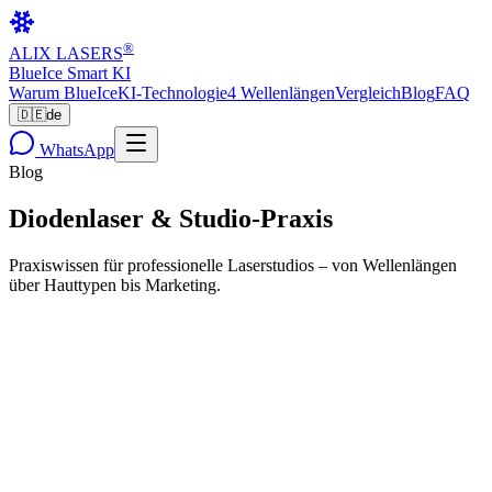
®
ALIX LASERS
BlueIce Smart KI
Warum BlueIce
KI-Technologie
4 Wellenlängen
Vergleich
Blog
FAQ
🇩🇪
de
WhatsApp
Blog
Diodenlaser
& Studio-Praxis
Praxiswissen für professionelle Laserstudios – von Wellenlängen
über Hauttypen bis Marketing.