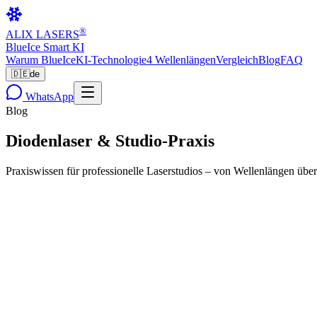
®
ALIX LASERS
BlueIce Smart KI
Warum BlueIce
KI-Technologie
4 Wellenlängen
Vergleich
Blog
FAQ
🇩🇪
de
WhatsApp
Blog
Diodenlaser
& Studio-Praxis
Praxiswissen für professionelle Laserstudios – von Wellenlängen übe